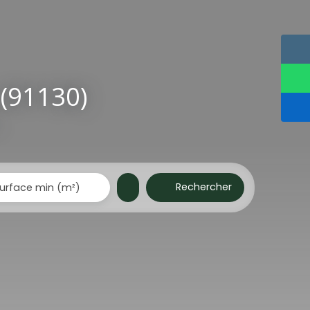
 (91130)
Rechercher
urface min (m²)